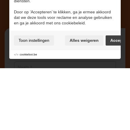
diensten.
Nieuwsbrief
Door op ‘Accepteren’ te klikken, ga je ermee akkoord
dat we deze tools voor reclame en analyse gebruiken
en ga je akkoord met ons cookiebeleid.
Toon instellingen
Alles weigeren
Accepter
Schrijf u in op één of meerdere van onze
nieuwsbrieven.
cookiebot.be
Bakboord/'t Zand
De 7 Schaken/Bilzenhof