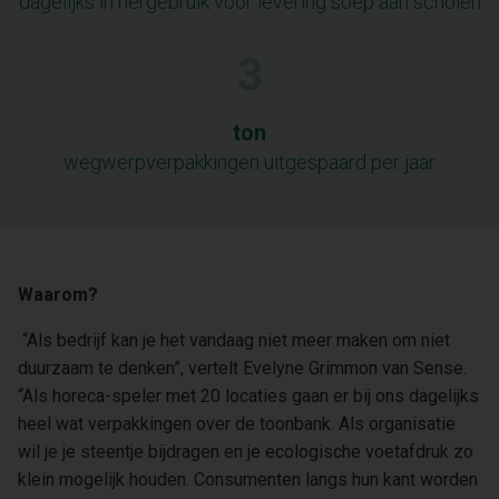
dagelijks in hergebruik voor levering soep aan scholen
3
ton
wegwerpverpakkingen uitgespaard per jaar
Waarom?
“Als bedrijf kan je het vandaag niet meer maken om niet
duurzaam te denken”, vertelt Evelyne Grimmon van Sense.
“Als horeca-speler met 20 locaties gaan er bij ons dagelijks
heel wat verpakkingen over de toonbank. Als organisatie
wil je je steentje bijdragen en je ecologische voetafdruk zo
klein mogelijk houden. Consumenten langs hun kant worden