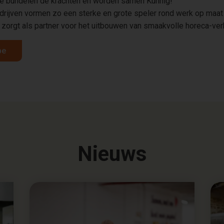
 bundelen de krachten en worden samen Kunnig!
ijven vormen zo een sterke en grote speler rond werk op maat
orgt als partner voor het uitbouwen van smaakvolle horeca-verh
be
Nieuws