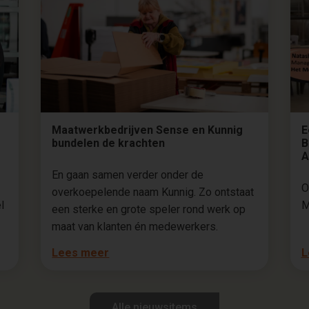
Maatwerkbedrijven Sense en Kunnig
E
bundelen de krachten
B
A
En gaan samen verder onder de
O
overkoepelende naam Kunnig. Zo ontstaat
l
M
een sterke en grote speler rond werk op
maat van klanten én medewerkers.
Lees meer
L
Alle nieuwsitems