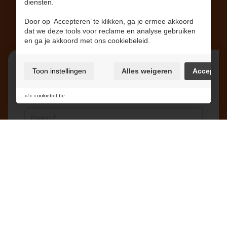
diensten.
Nieuwsbrief
Door op ‘Accepteren’ te klikken, ga je ermee akkoord
dat we deze tools voor reclame en analyse gebruiken
en ga je akkoord met ons cookiebeleid.
Toon instellingen
Alles weigeren
Accepter
Schrijf u in op één of meerdere van onze
nieuwsbrieven.
cookiebot.be
Bakboord/'t Zand
De 7 Schaken/Bilzenhof